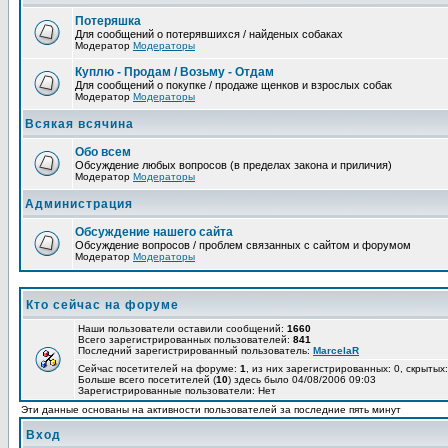
Потеряшка
Для сообщений о потерявшихся / найденых собаках
Модератор
Модераторы
Куплю - Продам / Возьму - Отдам
Для сообщений о покупке / продаже щенков и взрослых собак
Модератор
Модераторы
Всякая всячина
Обо всем
Обсуждение любых вопросов (в пределах закона и приличия)
Модератор
Модераторы
Администрация
Обсуждение нашего сайта
Обсуждение вопросов / проблем связанных с сайтом и форумом
Модератор
Модераторы
Кто сейчас на форуме
Наши пользователи оставили сообщений:
1660
Всего зарегистрированных пользователей:
841
Последний зарегистрированный пользователь:
MarcelaR
Сейчас посетителей на форуме:
1
, из них зарегистрированных: 0, скрытых:
Больше всего посетителей (
10
) здесь было 04/08/2006 09:03
Зарегистрированные пользователи: Нет
Эти данные основаны на активности пользователей за последние пять минут
Вход