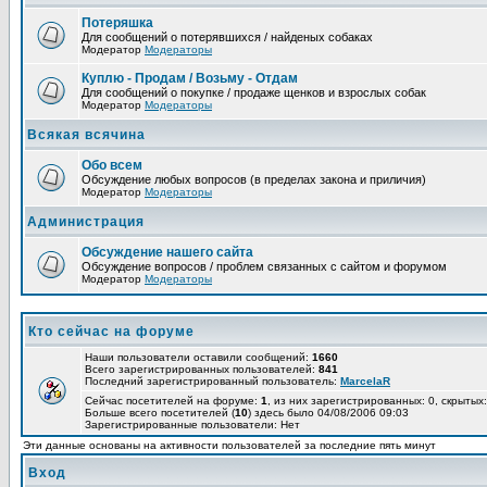
Потеряшка
Для сообщений о потерявшихся / найденых собаках
Модератор
Модераторы
Куплю - Продам / Возьму - Отдам
Для сообщений о покупке / продаже щенков и взрослых собак
Модератор
Модераторы
Всякая всячина
Обо всем
Обсуждение любых вопросов (в пределах закона и приличия)
Модератор
Модераторы
Администрация
Обсуждение нашего сайта
Обсуждение вопросов / проблем связанных с сайтом и форумом
Модератор
Модераторы
Кто сейчас на форуме
Наши пользователи оставили сообщений:
1660
Всего зарегистрированных пользователей:
841
Последний зарегистрированный пользователь:
MarcelaR
Сейчас посетителей на форуме:
1
, из них зарегистрированных: 0, скрытых:
Больше всего посетителей (
10
) здесь было 04/08/2006 09:03
Зарегистрированные пользователи: Нет
Эти данные основаны на активности пользователей за последние пять минут
Вход