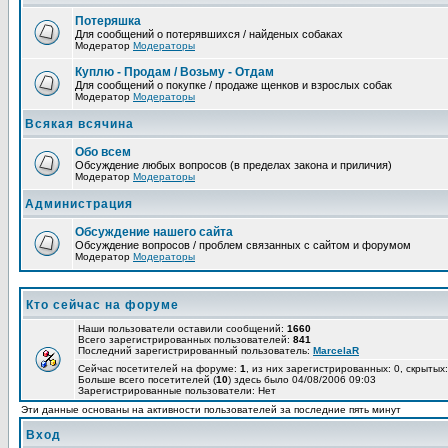
Потеряшка
Для сообщений о потерявшихся / найденых собаках
Модератор
Модераторы
Куплю - Продам / Возьму - Отдам
Для сообщений о покупке / продаже щенков и взрослых собак
Модератор
Модераторы
Всякая всячина
Обо всем
Обсуждение любых вопросов (в пределах закона и приличия)
Модератор
Модераторы
Администрация
Обсуждение нашего сайта
Обсуждение вопросов / проблем связанных с сайтом и форумом
Модератор
Модераторы
Кто сейчас на форуме
Наши пользователи оставили сообщений:
1660
Всего зарегистрированных пользователей:
841
Последний зарегистрированный пользователь:
MarcelaR
Сейчас посетителей на форуме:
1
, из них зарегистрированных: 0, скрытых:
Больше всего посетителей (
10
) здесь было 04/08/2006 09:03
Зарегистрированные пользователи: Нет
Эти данные основаны на активности пользователей за последние пять минут
Вход