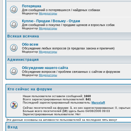
Потеряшка
Для сообщений о потерявшихся / найденых собаках
Модератор
Модераторы
Куплю - Продам / Возьму - Отдам
Для сообщений о покупке / продаже щенков и взрослых собак
Модератор
Модераторы
Всякая всячина
Обо всем
Обсуждение любых вопросов (в пределах закона и приличия)
Модератор
Модераторы
Администрация
Обсуждение нашего сайта
Обсуждение вопросов / проблем связанных с сайтом и форумом
Модератор
Модераторы
Кто сейчас на форуме
Наши пользователи оставили сообщений:
1660
Всего зарегистрированных пользователей:
841
Последний зарегистрированный пользователь:
MarcelaR
Сейчас посетителей на форуме:
1
, из них зарегистрированных: 0, скрытых:
Больше всего посетителей (
10
) здесь было 04/08/2006 09:03
Зарегистрированные пользователи: Нет
Эти данные основаны на активности пользователей за последние пять минут
Вход