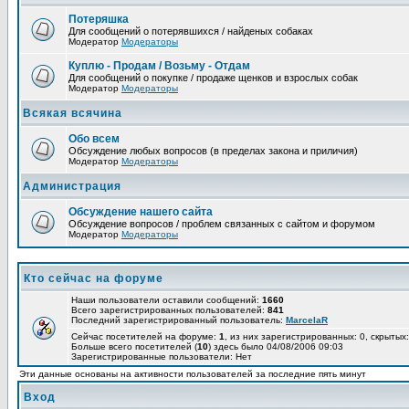
Потеряшка
Для сообщений о потерявшихся / найденых собаках
Модератор
Модераторы
Куплю - Продам / Возьму - Отдам
Для сообщений о покупке / продаже щенков и взрослых собак
Модератор
Модераторы
Всякая всячина
Обо всем
Обсуждение любых вопросов (в пределах закона и приличия)
Модератор
Модераторы
Администрация
Обсуждение нашего сайта
Обсуждение вопросов / проблем связанных с сайтом и форумом
Модератор
Модераторы
Кто сейчас на форуме
Наши пользователи оставили сообщений:
1660
Всего зарегистрированных пользователей:
841
Последний зарегистрированный пользователь:
MarcelaR
Сейчас посетителей на форуме:
1
, из них зарегистрированных: 0, скрытых:
Больше всего посетителей (
10
) здесь было 04/08/2006 09:03
Зарегистрированные пользователи: Нет
Эти данные основаны на активности пользователей за последние пять минут
Вход