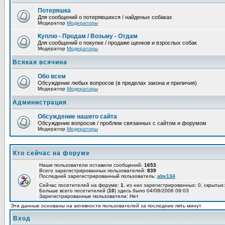
Потеряшка
Для сообщений о потерявшихся / найденых собаках
Модератор
Модераторы
Куплю - Продам / Возьму - Отдам
Для сообщений о покупке / продаже щенков и взрослых собак
Модератор
Модераторы
Всякая всячина
Обо всем
Обсуждение любых вопросов (в пределах закона и приличия)
Модератор
Модераторы
Администрация
Обсуждение нашего сайта
Обсуждение вопросов / проблем связанных с сайтом и форумом
Модератор
Модераторы
Кто сейчас на форуме
Наши пользователи оставили сообщений:
1653
Всего зарегистрированных пользователей:
839
Последний зарегистрированный пользователь:
abv134
Сейчас посетителей на форуме:
1
, из них зарегистрированных: 0, скрытых:
Больше всего посетителей (
10
) здесь было 04/08/2006 09:03
Зарегистрированные пользователи: Нет
Эти данные основаны на активности пользователей за последние пять минут
Вход