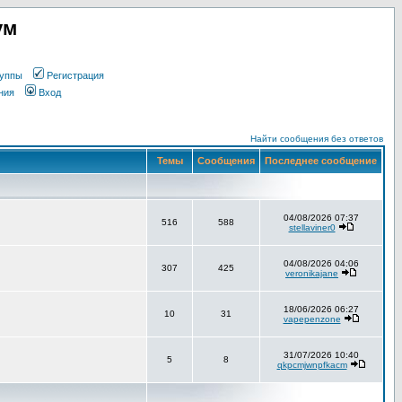
ум
уппы
Регистрация
ния
Вход
Найти сообщения без ответов
Темы
Сообщения
Последнее сообщение
04/08/2026 07:37
516
588
stellaviner0
04/08/2026 04:06
307
425
veronikajane
18/06/2026 06:27
10
31
vapepenzone
31/07/2026 10:40
5
8
qkpcmjwnpfkacm