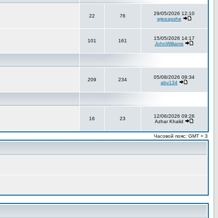
29/05/2026 12:10
22
76
wjeeapshe
15/05/2026 14:17
101
161
JohnWilliams
05/08/2026 09:34
209
234
abv134
12/06/2026 09:26
16
23
Azhar Khalid
Часовой пояс: GMT + 3