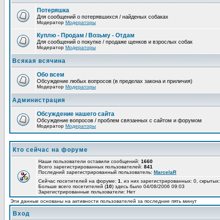
Потеряшка
Для сообщений о потерявшихся / найденых собаках
Модератор
Модераторы
Куплю - Продам / Возьму - Отдам
Для сообщений о покупке / продаже щенков и взрослых собак
Модератор
Модераторы
Всякая всячина
Обо всем
Обсуждение любых вопросов (в пределах закона и приличия)
Модератор
Модераторы
Администрация
Обсуждение нашего сайта
Обсуждение вопросов / проблем связанных с сайтом и форумом
Модератор
Модераторы
Кто сейчас на форуме
Наши пользователи оставили сообщений:
1660
Всего зарегистрированных пользователей:
841
Последний зарегистрированный пользователь:
MarcelaR
Сейчас посетителей на форуме:
1
, из них зарегистрированных: 0, скрытых:
Больше всего посетителей (
10
) здесь было 04/08/2006 09:03
Зарегистрированные пользователи: Нет
Эти данные основаны на активности пользователей за последние пять минут
Вход