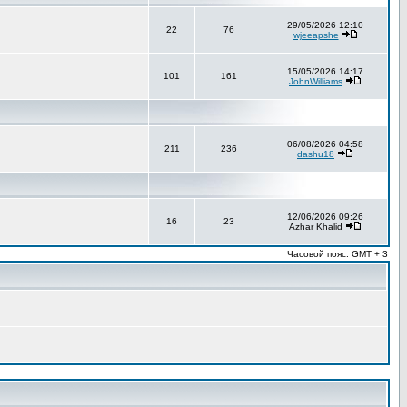
29/05/2026 12:10
22
76
wjeeapshe
15/05/2026 14:17
101
161
JohnWilliams
06/08/2026 04:58
211
236
dashu18
12/06/2026 09:26
16
23
Azhar Khalid
Часовой пояс: GMT + 3