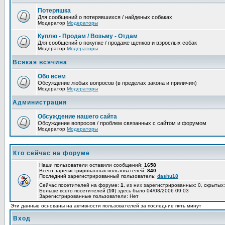
Потеряшка
Для сообщений о потерявшихся / найденых собаках
Модератор
Модераторы
Куплю - Продам / Возьму - Отдам
Для сообщений о покупке / продаже щенков и взрослых собак
Модератор
Модераторы
Всякая всячина
Обо всем
Обсуждение любых вопросов (в пределах закона и приличия)
Модератор
Модераторы
Администрация
Обсуждение нашего сайта
Обсуждение вопросов / проблем связанных с сайтом и форумом
Модератор
Модераторы
Кто сейчас на форуме
Наши пользователи оставили сообщений:
1658
Всего зарегистрированных пользователей:
840
Последний зарегистрированный пользователь:
dashu18
Сейчас посетителей на форуме:
1
, из них зарегистрированных: 0, скрытых:
Больше всего посетителей (
10
) здесь было 04/08/2006 09:03
Зарегистрированные пользователи: Нет
Эти данные основаны на активности пользователей за последние пять минут
Вход