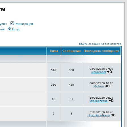
ум
уппы
Регистрация
ния
Вход
Найти сообщения без ответов
Темы
Сообщения
Последнее сообщение
04/08/2026 07:37
516
588
stellaviner0
06/08/2026 18:20
310
428
Methew
18/06/2026 06:27
10
31
vapepenzone
31/07/2026 10:40
5
8
qkpcmjwnpfkacm