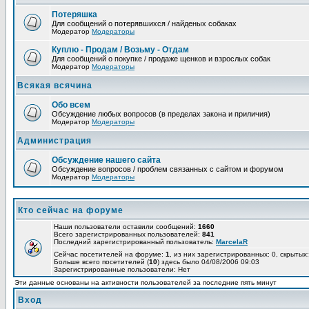
Потеряшка
Для сообщений о потерявшихся / найденых собаках
Модератор
Модераторы
Куплю - Продам / Возьму - Отдам
Для сообщений о покупке / продаже щенков и взрослых собак
Модератор
Модераторы
Всякая всячина
Обо всем
Обсуждение любых вопросов (в пределах закона и приличия)
Модератор
Модераторы
Администрация
Обсуждение нашего сайта
Обсуждение вопросов / проблем связанных с сайтом и форумом
Модератор
Модераторы
Кто сейчас на форуме
Наши пользователи оставили сообщений:
1660
Всего зарегистрированных пользователей:
841
Последний зарегистрированный пользователь:
MarcelaR
Сейчас посетителей на форуме:
1
, из них зарегистрированных: 0, скрытых:
Больше всего посетителей (
10
) здесь было 04/08/2006 09:03
Зарегистрированные пользователи: Нет
Эти данные основаны на активности пользователей за последние пять минут
Вход