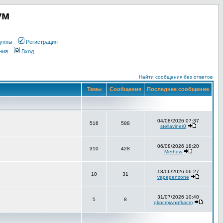
ум
уппы
Регистрация
ния
Вход
Найти сообщения без ответов
Темы
Сообщения
Последнее сообщение
04/08/2026 07:37
516
588
stellaviner0
06/08/2026 18:20
310
428
Methew
18/06/2026 06:27
10
31
vapepenzone
31/07/2026 10:40
5
8
qkpcmjwnpfkacm