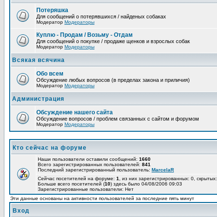
Потеряшка
Для сообщений о потерявшихся / найденых собаках
Модератор
Модераторы
Куплю - Продам / Возьму - Отдам
Для сообщений о покупке / продаже щенков и взрослых собак
Модератор
Модераторы
Всякая всячина
Обо всем
Обсуждение любых вопросов (в пределах закона и приличия)
Модератор
Модераторы
Администрация
Обсуждение нашего сайта
Обсуждение вопросов / проблем связанных с сайтом и форумом
Модератор
Модераторы
Кто сейчас на форуме
Наши пользователи оставили сообщений:
1660
Всего зарегистрированных пользователей:
841
Последний зарегистрированный пользователь:
MarcelaR
Сейчас посетителей на форуме:
1
, из них зарегистрированных: 0, скрытых:
Больше всего посетителей (
10
) здесь было 04/08/2006 09:03
Зарегистрированные пользователи: Нет
Эти данные основаны на активности пользователей за последние пять минут
Вход