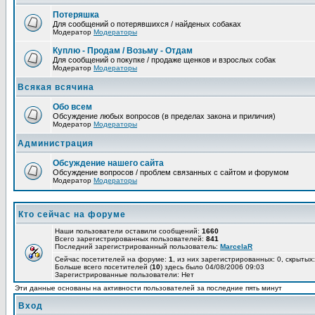
Потеряшка
Для сообщений о потерявшихся / найденых собаках
Модератор
Модераторы
Куплю - Продам / Возьму - Отдам
Для сообщений о покупке / продаже щенков и взрослых собак
Модератор
Модераторы
Всякая всячина
Обо всем
Обсуждение любых вопросов (в пределах закона и приличия)
Модератор
Модераторы
Администрация
Обсуждение нашего сайта
Обсуждение вопросов / проблем связанных с сайтом и форумом
Модератор
Модераторы
Кто сейчас на форуме
Наши пользователи оставили сообщений:
1660
Всего зарегистрированных пользователей:
841
Последний зарегистрированный пользователь:
MarcelaR
Сейчас посетителей на форуме:
1
, из них зарегистрированных: 0, скрытых:
Больше всего посетителей (
10
) здесь было 04/08/2006 09:03
Зарегистрированные пользователи: Нет
Эти данные основаны на активности пользователей за последние пять минут
Вход