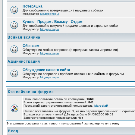
Потеряшка
Для сообщений о потерявшихся / найденых собаках
Модератор
Модераторы
Куплю - Продам / Возьму - Отдам
Для сообщений о покупке / продаже щенков и взрослых собак
Модератор
Модераторы
Всякая всячина
Обо всем
Обсуждение любых вопросов (в пределах закона и приличия)
Модератор
Модераторы
Администрация
Обсуждение нашего сайта
Обсуждение вопросов / проблем связанных с сайтом и форумом
Модератор
Модераторы
Кто сейчас на форуме
Наши пользователи оставили сообщений:
1660
Всего зарегистрированных пользователей:
841
Последний зарегистрированный пользователь:
MarcelaR
Сейчас посетителей на форуме:
1
, из них зарегистрированных: 0, скрытых:
Больше всего посетителей (
10
) здесь было 04/08/2006 09:03
Зарегистрированные пользователи: Нет
Эти данные основаны на активности пользователей за последние пять минут
Вход