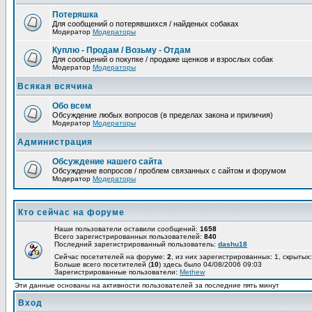
Потеряшка
Для сообщений о потерявшихся / найденых собаках
Модератор
Модераторы
Куплю - Продам / Возьму - Отдам
Для сообщений о покупке / продаже щенков и взрослых собак
Модератор
Модераторы
Всякая всячина
Обо всем
Обсуждение любых вопросов (в пределах закона и приличия)
Модератор
Модераторы
Администрация
Обсуждение нашего сайта
Обсуждение вопросов / проблем связанных с сайтом и форумом
Модератор
Модераторы
Кто сейчас на форуме
Наши пользователи оставили сообщений:
1658
Всего зарегистрированных пользователей:
840
Последний зарегистрированный пользователь:
dashu18
Сейчас посетителей на форуме:
2
, из них зарегистрированных: 1, скрытых:
Больше всего посетителей (
10
) здесь было 04/08/2006 09:03
Зарегистрированные пользователи:
Methew
Эти данные основаны на активности пользователей за последние пять минут
Вход