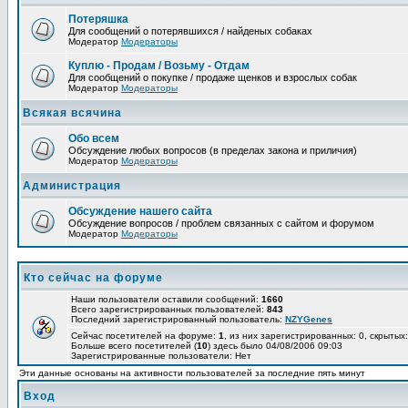
Потеряшка
Для сообщений о потерявшихся / найденых собаках
Модератор
Модераторы
Куплю - Продам / Возьму - Отдам
Для сообщений о покупке / продаже щенков и взрослых собак
Модератор
Модераторы
Всякая всячина
Обо всем
Обсуждение любых вопросов (в пределах закона и приличия)
Модератор
Модераторы
Администрация
Обсуждение нашего сайта
Обсуждение вопросов / проблем связанных с сайтом и форумом
Модератор
Модераторы
Кто сейчас на форуме
Наши пользователи оставили сообщений:
1660
Всего зарегистрированных пользователей:
843
Последний зарегистрированный пользователь:
NZYGenes
Сейчас посетителей на форуме:
1
, из них зарегистрированных: 0, скрытых:
Больше всего посетителей (
10
) здесь было 04/08/2006 09:03
Зарегистрированные пользователи: Нет
Эти данные основаны на активности пользователей за последние пять минут
Вход