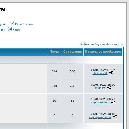
ум
уппы
Регистрация
ния
Вход
Найти сообщения без ответов
Темы
Сообщения
Последнее сообщение
04/08/2026 07:37
516
588
stellaviner0
06/08/2026 18:20
310
428
Methew
18/06/2026 06:27
10
31
vapepenzone
31/07/2026 10:40
5
8
qkpcmjwnpfkacm