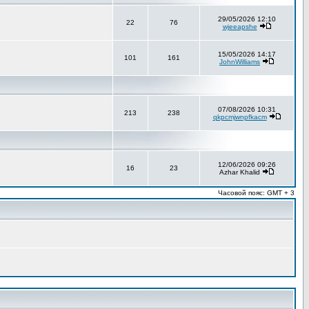
29/05/2026 12:10
22
76
wjeeapshe
15/05/2026 14:17
101
161
JohnWilliams
07/08/2026 10:31
213
238
qkpcmjwnpfkacm
12/06/2026 09:26
16
23
Azhar Khalid
Часовой пояс: GMT + 3