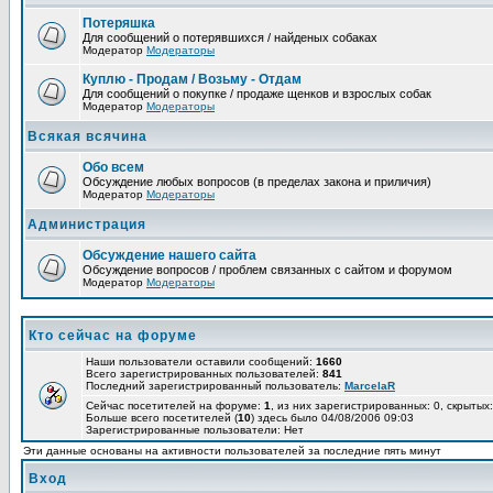
Потеряшка
Для сообщений о потерявшихся / найденых собаках
Модератор
Модераторы
Куплю - Продам / Возьму - Отдам
Для сообщений о покупке / продаже щенков и взрослых собак
Модератор
Модераторы
Всякая всячина
Обо всем
Обсуждение любых вопросов (в пределах закона и приличия)
Модератор
Модераторы
Администрация
Обсуждение нашего сайта
Обсуждение вопросов / проблем связанных с сайтом и форумом
Модератор
Модераторы
Кто сейчас на форуме
Наши пользователи оставили сообщений:
1660
Всего зарегистрированных пользователей:
841
Последний зарегистрированный пользователь:
MarcelaR
Сейчас посетителей на форуме:
1
, из них зарегистрированных: 0, скрытых:
Больше всего посетителей (
10
) здесь было 04/08/2006 09:03
Зарегистрированные пользователи: Нет
Эти данные основаны на активности пользователей за последние пять минут
Вход