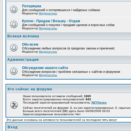
Потеряшка
Для сообщений о потерявшихся / найденых собаках
Модератор
Модераторы
Куплю - Продам / Возьму - Отдам
Для сообщений о покупке / продаже щенков и взрослых собак
Модератор
Модераторы
Всякая всячина
Обо всем
Обсуждение любых вопросов (в пределах закона и приличия)
Модератор
Модераторы
Администрация
Обсуждение нашего сайта
Обсуждение вопросов / проблем связанных с сайтом и форумом
Модератор
Модераторы
Кто сейчас на форуме
Наши пользователи оставили сообщений:
1660
Всего зарегистрированных пользователей:
843
Последний зарегистрированный пользователь:
NZYGenes
Сейчас посетителей на форуме:
1
, из них зарегистрированных: 0, скрытых:
Больше всего посетителей (
10
) здесь было 04/08/2006 09:03
Зарегистрированные пользователи: Нет
Эти данные основаны на активности пользователей за последние пять минут
Вход