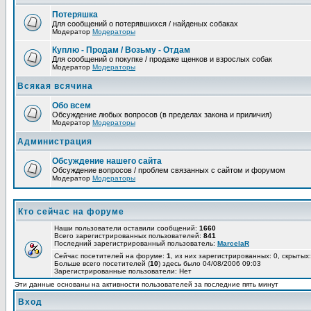
Потеряшка
Для сообщений о потерявшихся / найденых собаках
Модератор
Модераторы
Куплю - Продам / Возьму - Отдам
Для сообщений о покупке / продаже щенков и взрослых собак
Модератор
Модераторы
Всякая всячина
Обо всем
Обсуждение любых вопросов (в пределах закона и приличия)
Модератор
Модераторы
Администрация
Обсуждение нашего сайта
Обсуждение вопросов / проблем связанных с сайтом и форумом
Модератор
Модераторы
Кто сейчас на форуме
Наши пользователи оставили сообщений:
1660
Всего зарегистрированных пользователей:
841
Последний зарегистрированный пользователь:
MarcelaR
Сейчас посетителей на форуме:
1
, из них зарегистрированных: 0, скрытых:
Больше всего посетителей (
10
) здесь было 04/08/2006 09:03
Зарегистрированные пользователи: Нет
Эти данные основаны на активности пользователей за последние пять минут
Вход