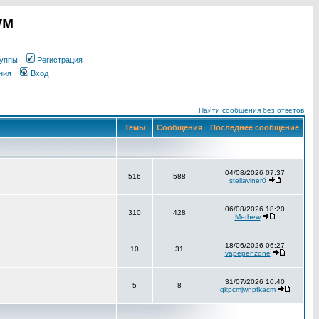
ум
уппы
Регистрация
ния
Вход
Найти сообщения без ответов
Темы
Сообщения
Последнее сообщение
04/08/2026 07:37
516
588
stellaviner0
06/08/2026 18:20
310
428
Methew
18/06/2026 06:27
10
31
vapepenzone
31/07/2026 10:40
5
8
qkpcmjwnpfkacm