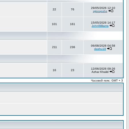
29/05/2026 12:10
22
76
wjeeapshe
15/05/2026 14:17
101
161
JohnWilliams
06/08/2026 04:58
211
236
dashu18
12/06/2026 09:26
16
23
Azhar Khalid
Часовой пояс: GMT + 3