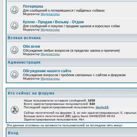
Потеряшка
Для сообщений о потерявшихся / найденых собаках
Модератор
Модераторы
Куплю - Продам / Возьму - Отдам
Для сообщений о покупке / продаже щенков и взрослых собак
Модератор
Модераторы
Всякая всячина
Обо всем
Обсуждение любых вопросов (в пределах закона и приличия)
Модератор
Модераторы
Администрация
Обсуждение нашего сайта
Обсуждение вопросов / проблем связанных с сайтом и форумом
Модератор
Модераторы
Кто сейчас на форуме
Наши пользователи оставили сообщений:
1658
Всего зарегистрированных пользователей:
840
Последний зарегистрированный пользователь:
dashu18
Сейчас посетителей на форуме:
1
, из них зарегистрированных: 0, скрытых:
Больше всего посетителей (
10
) здесь было 04/08/2006 09:03
Зарегистрированные пользователи: Нет
Эти данные основаны на активности пользователей за последние пять минут
Вход