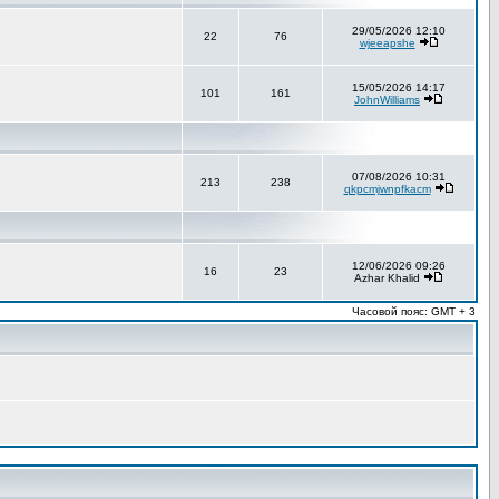
29/05/2026 12:10
22
76
wjeeapshe
15/05/2026 14:17
101
161
JohnWilliams
07/08/2026 10:31
213
238
qkpcmjwnpfkacm
12/06/2026 09:26
16
23
Azhar Khalid
Часовой пояс: GMT + 3