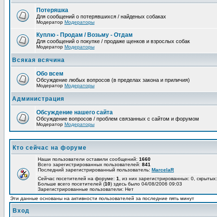
Потеряшка
Для сообщений о потерявшихся / найденых собаках
Модератор
Модераторы
Куплю - Продам / Возьму - Отдам
Для сообщений о покупке / продаже щенков и взрослых собак
Модератор
Модераторы
Всякая всячина
Обо всем
Обсуждение любых вопросов (в пределах закона и приличия)
Модератор
Модераторы
Администрация
Обсуждение нашего сайта
Обсуждение вопросов / проблем связанных с сайтом и форумом
Модератор
Модераторы
Кто сейчас на форуме
Наши пользователи оставили сообщений:
1660
Всего зарегистрированных пользователей:
841
Последний зарегистрированный пользователь:
MarcelaR
Сейчас посетителей на форуме:
1
, из них зарегистрированных: 0, скрытых:
Больше всего посетителей (
10
) здесь было 04/08/2006 09:03
Зарегистрированные пользователи: Нет
Эти данные основаны на активности пользователей за последние пять минут
Вход