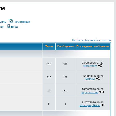
ум
уппы
Регистрация
ния
Вход
Найти сообщения без ответов
Темы
Сообщения
Последнее сообщение
04/08/2026 07:37
516
588
stellaviner0
06/08/2026 18:20
310
428
Methew
18/06/2026 06:27
10
31
vapepenzone
31/07/2026 10:40
5
8
qkpcmjwnpfkacm