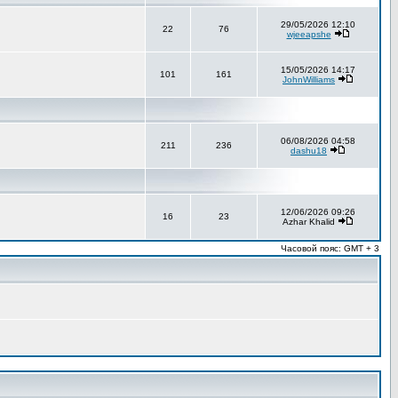
29/05/2026 12:10
22
76
wjeeapshe
15/05/2026 14:17
101
161
JohnWilliams
06/08/2026 04:58
211
236
dashu18
12/06/2026 09:26
16
23
Azhar Khalid
Часовой пояс: GMT + 3