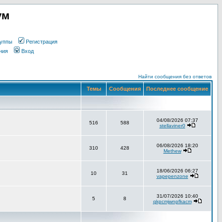
ум
уппы
Регистрация
ния
Вход
Найти сообщения без ответов
Темы
Сообщения
Последнее сообщение
04/08/2026 07:37
516
588
stellaviner0
06/08/2026 18:20
310
428
Methew
18/06/2026 06:27
10
31
vapepenzone
31/07/2026 10:40
5
8
qkpcmjwnpfkacm