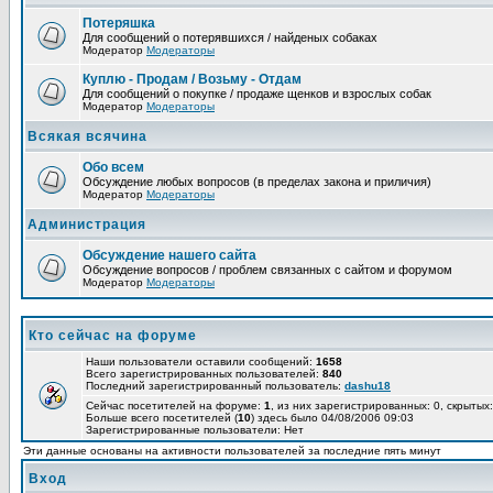
Потеряшка
Для сообщений о потерявшихся / найденых собаках
Модератор
Модераторы
Куплю - Продам / Возьму - Отдам
Для сообщений о покупке / продаже щенков и взрослых собак
Модератор
Модераторы
Всякая всячина
Обо всем
Обсуждение любых вопросов (в пределах закона и приличия)
Модератор
Модераторы
Администрация
Обсуждение нашего сайта
Обсуждение вопросов / проблем связанных с сайтом и форумом
Модератор
Модераторы
Кто сейчас на форуме
Наши пользователи оставили сообщений:
1658
Всего зарегистрированных пользователей:
840
Последний зарегистрированный пользователь:
dashu18
Сейчас посетителей на форуме:
1
, из них зарегистрированных: 0, скрытых:
Больше всего посетителей (
10
) здесь было 04/08/2006 09:03
Зарегистрированные пользователи: Нет
Эти данные основаны на активности пользователей за последние пять минут
Вход