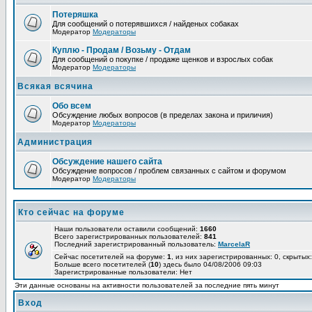
Потеряшка
Для сообщений о потерявшихся / найденых собаках
Модератор
Модераторы
Куплю - Продам / Возьму - Отдам
Для сообщений о покупке / продаже щенков и взрослых собак
Модератор
Модераторы
Всякая всячина
Обо всем
Обсуждение любых вопросов (в пределах закона и приличия)
Модератор
Модераторы
Администрация
Обсуждение нашего сайта
Обсуждение вопросов / проблем связанных с сайтом и форумом
Модератор
Модераторы
Кто сейчас на форуме
Наши пользователи оставили сообщений:
1660
Всего зарегистрированных пользователей:
841
Последний зарегистрированный пользователь:
MarcelaR
Сейчас посетителей на форуме:
1
, из них зарегистрированных: 0, скрытых:
Больше всего посетителей (
10
) здесь было 04/08/2006 09:03
Зарегистрированные пользователи: Нет
Эти данные основаны на активности пользователей за последние пять минут
Вход