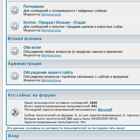
Потеряшка
Для сообщений о потерявшихся / найденых собаках
Модератор
Модераторы
Куплю - Продам / Возьму - Отдам
Для сообщений о покупке / продаже щенков и взрослых собак
Модератор
Модераторы
Всякая всячина
Обо всем
Обсуждение любых вопросов (в пределах закона и приличия)
Модератор
Модераторы
Администрация
Обсуждение нашего сайта
Обсуждение вопросов / проблем связанных с сайтом и форумом
Модератор
Модераторы
Кто сейчас на форуме
Наши пользователи оставили сообщений:
1660
Всего зарегистрированных пользователей:
841
Последний зарегистрированный пользователь:
MarcelaR
Сейчас посетителей на форуме:
1
, из них зарегистрированных: 0, скрытых:
Больше всего посетителей (
10
) здесь было 04/08/2006 09:03
Зарегистрированные пользователи: Нет
Эти данные основаны на активности пользователей за последние пять минут
Вход