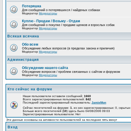
Потеряшка
Для сообщений о потерявшихся / найденых собаках
Модератор
Модераторы
Куплю - Продам / Возьму - Отдам
Для сообщений о покупке / продаже щенков и взрослых собак
Модератор
Модераторы
Всякая всячина
Обо всем
Обсуждение любых вопросов (в пределах закона и приличия)
Модератор
Модераторы
Администрация
Обсуждение нашего сайта
Обсуждение вопросов / проблем связанных с сайтом и форумом
Модератор
Модераторы
Кто сейчас на форуме
Наши пользователи оставили сообщений:
1660
Всего зарегистрированных пользователей:
842
Последний зарегистрированный пользователь:
JamieMon
Сейчас посетителей на форуме:
1
, из них зарегистрированных: 0, скрытых:
Больше всего посетителей (
10
) здесь было 04/08/2006 09:03
Зарегистрированные пользователи: Нет
Эти данные основаны на активности пользователей за последние пять минут
Вход