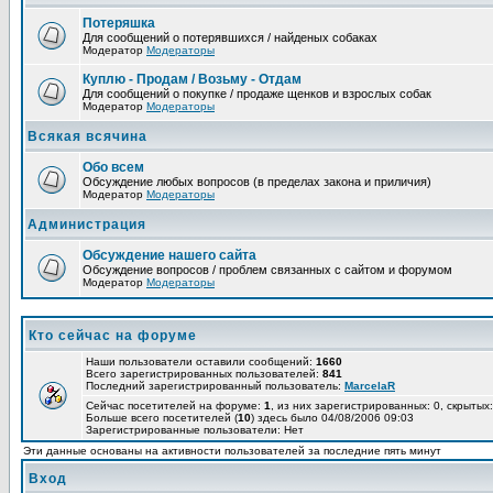
Потеряшка
Для сообщений о потерявшихся / найденых собаках
Модератор
Модераторы
Куплю - Продам / Возьму - Отдам
Для сообщений о покупке / продаже щенков и взрослых собак
Модератор
Модераторы
Всякая всячина
Обо всем
Обсуждение любых вопросов (в пределах закона и приличия)
Модератор
Модераторы
Администрация
Обсуждение нашего сайта
Обсуждение вопросов / проблем связанных с сайтом и форумом
Модератор
Модераторы
Кто сейчас на форуме
Наши пользователи оставили сообщений:
1660
Всего зарегистрированных пользователей:
841
Последний зарегистрированный пользователь:
MarcelaR
Сейчас посетителей на форуме:
1
, из них зарегистрированных: 0, скрытых:
Больше всего посетителей (
10
) здесь было 04/08/2006 09:03
Зарегистрированные пользователи: Нет
Эти данные основаны на активности пользователей за последние пять минут
Вход