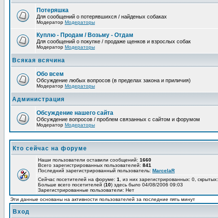
Потеряшка
Для сообщений о потерявшихся / найденых собаках
Модератор
Модераторы
Куплю - Продам / Возьму - Отдам
Для сообщений о покупке / продаже щенков и взрослых собак
Модератор
Модераторы
Всякая всячина
Обо всем
Обсуждение любых вопросов (в пределах закона и приличия)
Модератор
Модераторы
Администрация
Обсуждение нашего сайта
Обсуждение вопросов / проблем связанных с сайтом и форумом
Модератор
Модераторы
Кто сейчас на форуме
Наши пользователи оставили сообщений:
1660
Всего зарегистрированных пользователей:
841
Последний зарегистрированный пользователь:
MarcelaR
Сейчас посетителей на форуме:
1
, из них зарегистрированных: 0, скрытых:
Больше всего посетителей (
10
) здесь было 04/08/2006 09:03
Зарегистрированные пользователи: Нет
Эти данные основаны на активности пользователей за последние пять минут
Вход