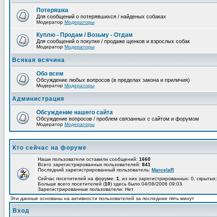
Потеряшка
Для сообщений о потерявшихся / найденых собаках
Модератор
Модераторы
Куплю - Продам / Возьму - Отдам
Для сообщений о покупке / продаже щенков и взрослых собак
Модератор
Модераторы
Всякая всячина
Обо всем
Обсуждение любых вопросов (в пределах закона и приличия)
Модератор
Модераторы
Администрация
Обсуждение нашего сайта
Обсуждение вопросов / проблем связанных с сайтом и форумом
Модератор
Модераторы
Кто сейчас на форуме
Наши пользователи оставили сообщений:
1660
Всего зарегистрированных пользователей:
841
Последний зарегистрированный пользователь:
MarcelaR
Сейчас посетителей на форуме:
1
, из них зарегистрированных: 0, скрытых:
Больше всего посетителей (
10
) здесь было 04/08/2006 09:03
Зарегистрированные пользователи: Нет
Эти данные основаны на активности пользователей за последние пять минут
Вход