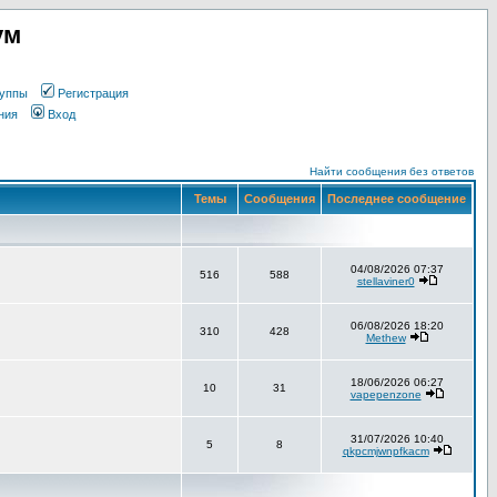
ум
уппы
Регистрация
ния
Вход
Найти сообщения без ответов
Темы
Сообщения
Последнее сообщение
04/08/2026 07:37
516
588
stellaviner0
06/08/2026 18:20
310
428
Methew
18/06/2026 06:27
10
31
vapepenzone
31/07/2026 10:40
5
8
qkpcmjwnpfkacm