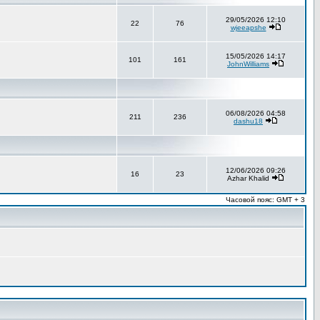
29/05/2026 12:10
22
76
wjeeapshe
15/05/2026 14:17
101
161
JohnWilliams
06/08/2026 04:58
211
236
dashu18
12/06/2026 09:26
16
23
Azhar Khalid
Часовой пояс: GMT + 3