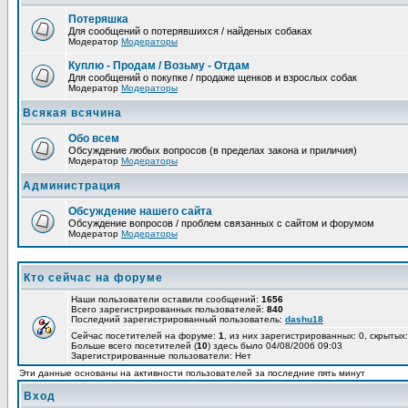
Потеряшка
Для сообщений о потерявшихся / найденых собаках
Модератор
Модераторы
Куплю - Продам / Возьму - Отдам
Для сообщений о покупке / продаже щенков и взрослых собак
Модератор
Модераторы
Всякая всячина
Обо всем
Обсуждение любых вопросов (в пределах закона и приличия)
Модератор
Модераторы
Администрация
Обсуждение нашего сайта
Обсуждение вопросов / проблем связанных с сайтом и форумом
Модератор
Модераторы
Кто сейчас на форуме
Наши пользователи оставили сообщений:
1656
Всего зарегистрированных пользователей:
840
Последний зарегистрированный пользователь:
dashu18
Сейчас посетителей на форуме:
1
, из них зарегистрированных: 0, скрытых:
Больше всего посетителей (
10
) здесь было 04/08/2006 09:03
Зарегистрированные пользователи: Нет
Эти данные основаны на активности пользователей за последние пять минут
Вход