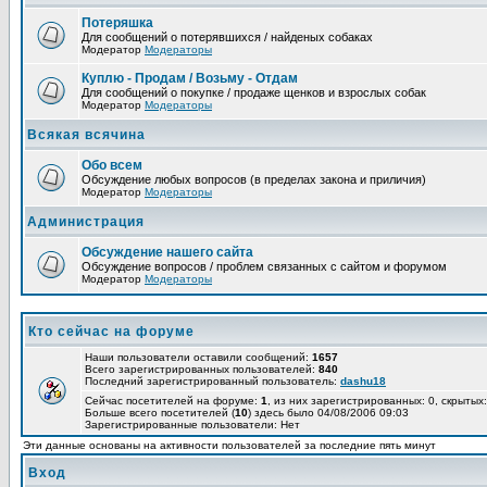
Потеряшка
Для сообщений о потерявшихся / найденых собаках
Модератор
Модераторы
Куплю - Продам / Возьму - Отдам
Для сообщений о покупке / продаже щенков и взрослых собак
Модератор
Модераторы
Всякая всячина
Обо всем
Обсуждение любых вопросов (в пределах закона и приличия)
Модератор
Модераторы
Администрация
Обсуждение нашего сайта
Обсуждение вопросов / проблем связанных с сайтом и форумом
Модератор
Модераторы
Кто сейчас на форуме
Наши пользователи оставили сообщений:
1657
Всего зарегистрированных пользователей:
840
Последний зарегистрированный пользователь:
dashu18
Сейчас посетителей на форуме:
1
, из них зарегистрированных: 0, скрытых:
Больше всего посетителей (
10
) здесь было 04/08/2006 09:03
Зарегистрированные пользователи: Нет
Эти данные основаны на активности пользователей за последние пять минут
Вход