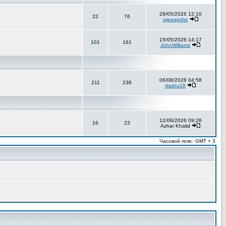
29/05/2026 12:10
22
76
wjeeapshe
15/05/2026 14:17
101
161
JohnWilliams
06/08/2026 04:58
211
236
dashu18
12/06/2026 09:26
16
23
Azhar Khalid
Часовой пояс: GMT + 3