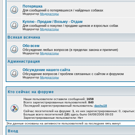
Потеряшка
Для сообщений о потерявшихся / найденых собаках
Модератор
Модераторы
Куплю - Продам / Возьму - Отдам
Для сообщений о покупке / продаже щенков и взрослых собак
Модератор
Модераторы
Всякая всячина
Обо всем
Обсуждение любых вопросов (в пределах закона и приличия)
Модератор
Модераторы
Администрация
Обсуждение нашего сайта
Обсуждение вопросов / проблем связанных с сайтом и форумом
Модератор
Модераторы
Кто сейчас на форуме
Наши пользователи оставили сообщений:
1658
Всего зарегистрированных пользователей:
840
Последний зарегистрированный пользователь:
dashu18
Сейчас посетителей на форуме:
1
, из них зарегистрированных: 0, скрытых:
Больше всего посетителей (
10
) здесь было 04/08/2006 09:03
Зарегистрированные пользователи: Нет
Эти данные основаны на активности пользователей за последние пять минут
Вход