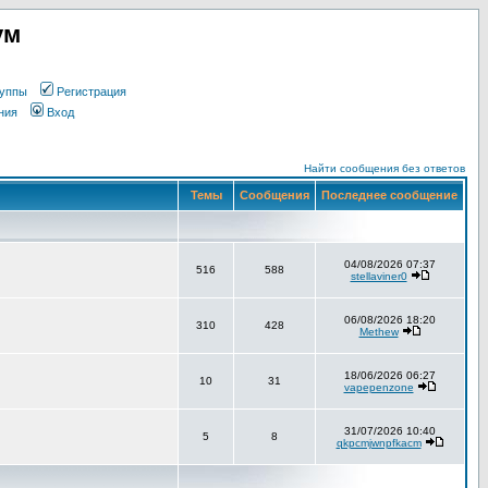
ум
уппы
Регистрация
ния
Вход
Найти сообщения без ответов
Темы
Сообщения
Последнее сообщение
04/08/2026 07:37
516
588
stellaviner0
06/08/2026 18:20
310
428
Methew
18/06/2026 06:27
10
31
vapepenzone
31/07/2026 10:40
5
8
qkpcmjwnpfkacm