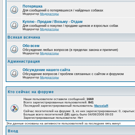
Потеряшка
Для сообщений о потерявшихся / найденых собаках
Модератор
Модераторы
Куплю - Продам / Возьму - Отдам
Для сообщений о покупке / продаже щенков и взрослых собак
Модератор
Модераторы
Всякая всячина
Обо всем
Обсуждение любых вопросов (в пределах закона и приличия)
Модератор
Модераторы
Администрация
Обсуждение нашего сайта
Обсуждение вопросов / проблем связанных с сайтом и форумом
Модератор
Модераторы
Кто сейчас на форуме
Наши пользователи оставили сообщений:
1660
Всего зарегистрированных пользователей:
841
Последний зарегистрированный пользователь:
MarcelaR
Сейчас посетителей на форуме:
1
, из них зарегистрированных: 0, скрытых:
Больше всего посетителей (
10
) здесь было 04/08/2006 09:03
Зарегистрированные пользователи: Нет
Эти данные основаны на активности пользователей за последние пять минут
Вход