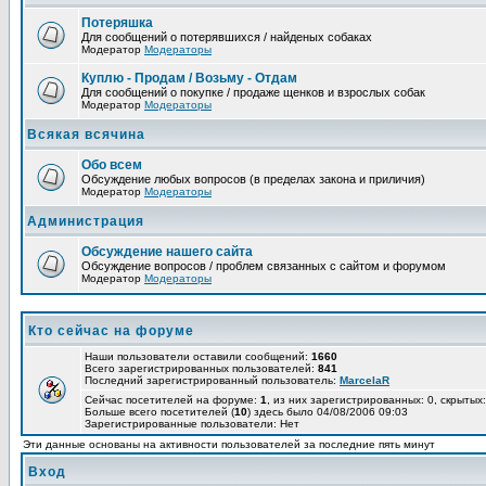
Потеряшка
Для сообщений о потерявшихся / найденых собаках
Модератор
Модераторы
Куплю - Продам / Возьму - Отдам
Для сообщений о покупке / продаже щенков и взрослых собак
Модератор
Модераторы
Всякая всячина
Обо всем
Обсуждение любых вопросов (в пределах закона и приличия)
Модератор
Модераторы
Администрация
Обсуждение нашего сайта
Обсуждение вопросов / проблем связанных с сайтом и форумом
Модератор
Модераторы
Кто сейчас на форуме
Наши пользователи оставили сообщений:
1660
Всего зарегистрированных пользователей:
841
Последний зарегистрированный пользователь:
MarcelaR
Сейчас посетителей на форуме:
1
, из них зарегистрированных: 0, скрытых:
Больше всего посетителей (
10
) здесь было 04/08/2006 09:03
Зарегистрированные пользователи: Нет
Эти данные основаны на активности пользователей за последние пять минут
Вход