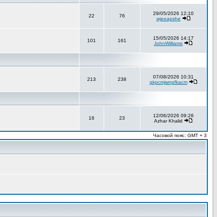
29/05/2026 12:10
22
76
wjeeapshe
15/05/2026 14:17
101
161
JohnWilliams
07/08/2026 10:31
213
238
qkpcmjwnpfkacm
12/06/2026 09:26
16
23
Azhar Khalid
Часовой пояс: GMT + 3