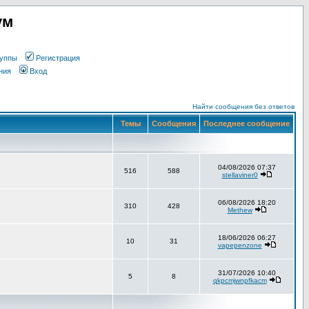
ум
уппы
Регистрация
ния
Вход
Найти сообщения без ответов
Темы
Сообщения
Последнее сообщение
04/08/2026 07:37
516
588
stellaviner0
06/08/2026 18:20
310
428
Methew
18/06/2026 06:27
10
31
vapepenzone
31/07/2026 10:40
5
8
qkpcmjwnpfkacm