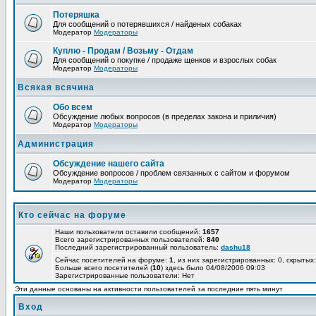
Потеряшка
Для сообщений о потерявшихся / найденых собаках
Модератор
Модераторы
Куплю - Продам / Возьму - Отдам
Для сообщений о покупке / продаже щенков и взрослых собак
Модератор
Модераторы
Всякая всячина
Обо всем
Обсуждение любых вопросов (в пределах закона и приличия)
Модератор
Модераторы
Администрация
Обсуждение нашего сайта
Обсуждение вопросов / проблем связанных с сайтом и форумом
Модератор
Модераторы
Кто сейчас на форуме
Наши пользователи оставили сообщений:
1657
Всего зарегистрированных пользователей:
840
Последний зарегистрированный пользователь:
dashu18
Сейчас посетителей на форуме:
1
, из них зарегистрированных: 0, скрытых:
Больше всего посетителей (
10
) здесь было 04/08/2006 09:03
Зарегистрированные пользователи: Нет
Эти данные основаны на активности пользователей за последние пять минут
Вход