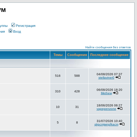
ум
уппы
Регистрация
ния
Вход
Найти сообщения без ответов
Темы
Сообщения
Последнее сообщение
04/08/2026 07:37
516
588
stellaviner0
06/08/2026 18:20
310
428
Methew
18/06/2026 06:27
10
31
vapepenzone
31/07/2026 10:40
5
8
qkpcmjwnpfkacm