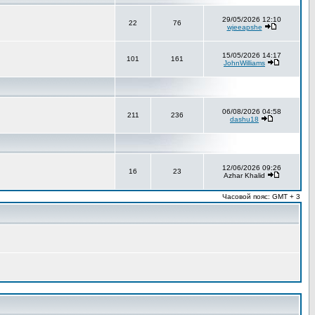
29/05/2026 12:10
22
76
wjeeapshe
15/05/2026 14:17
101
161
JohnWilliams
06/08/2026 04:58
211
236
dashu18
12/06/2026 09:26
16
23
Azhar Khalid
Часовой пояс: GMT + 3