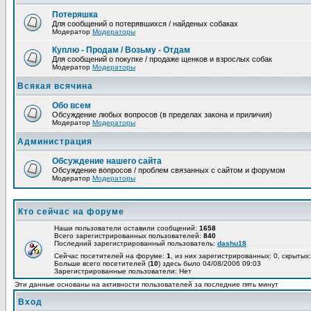
Потеряшка
Для сообщений о потерявшихся / найденых собаках
Модератор
Модераторы
Куплю - Продам / Возьму - Отдам
Для сообщений о покупке / продаже щенков и взрослых собак
Модератор
Модераторы
Всякая всячина
Обо всем
Обсуждение любых вопросов (в пределах закона и приличия)
Модератор
Модераторы
Администрация
Обсуждение нашего сайта
Обсуждение вопросов / проблем связанных с сайтом и форумом
Модератор
Модераторы
Кто сейчас на форуме
Наши пользователи оставили сообщений:
1658
Всего зарегистрированных пользователей:
840
Последний зарегистрированный пользователь:
dashu18
Сейчас посетителей на форуме:
1
, из них зарегистрированных: 0, скрытых:
Больше всего посетителей (
10
) здесь было 04/08/2006 09:03
Зарегистрированные пользователи: Нет
Эти данные основаны на активности пользователей за последние пять минут
Вход