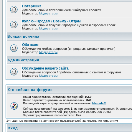
Потеряшка
Для сообщений о потерявшихся / найденых собаках
Модератор
Модераторы
Куплю - Продам / Возьму - Отдам
Для сообщений о покупке / продаже щенков и взрослых собак
Модератор
Модераторы
Всякая всячина
Обо всем
Обсуждение любых вопросов (в пределах закона и приличия)
Модератор
Модераторы
Администрация
Обсуждение нашего сайта
Обсуждение вопросов / проблем связанных с сайтом и форумом
Модератор
Модераторы
Кто сейчас на форуме
Наши пользователи оставили сообщений:
1660
Всего зарегистрированных пользователей:
841
Последний зарегистрированный пользователь:
MarcelaR
Сейчас посетителей на форуме:
1
, из них зарегистрированных: 0, скрытых:
Больше всего посетителей (
10
) здесь было 04/08/2006 09:03
Зарегистрированные пользователи: Нет
Эти данные основаны на активности пользователей за последние пять минут
Вход