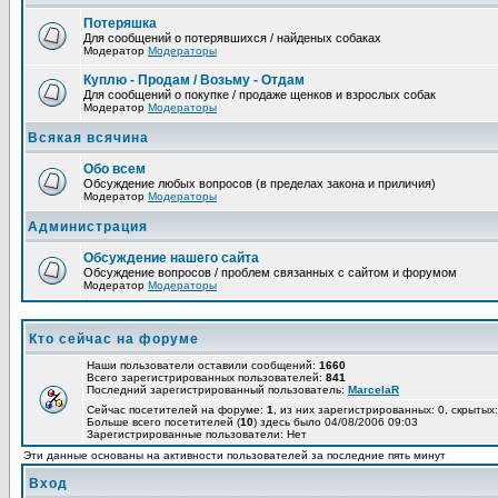
Потеряшка
Для сообщений о потерявшихся / найденых собаках
Модератор
Модераторы
Куплю - Продам / Возьму - Отдам
Для сообщений о покупке / продаже щенков и взрослых собак
Модератор
Модераторы
Всякая всячина
Обо всем
Обсуждение любых вопросов (в пределах закона и приличия)
Модератор
Модераторы
Администрация
Обсуждение нашего сайта
Обсуждение вопросов / проблем связанных с сайтом и форумом
Модератор
Модераторы
Кто сейчас на форуме
Наши пользователи оставили сообщений:
1660
Всего зарегистрированных пользователей:
841
Последний зарегистрированный пользователь:
MarcelaR
Сейчас посетителей на форуме:
1
, из них зарегистрированных: 0, скрытых:
Больше всего посетителей (
10
) здесь было 04/08/2006 09:03
Зарегистрированные пользователи: Нет
Эти данные основаны на активности пользователей за последние пять минут
Вход