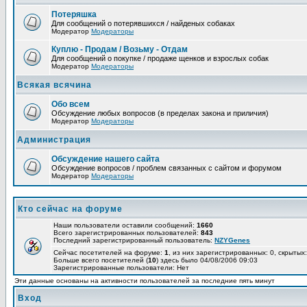
Потеряшка
Для сообщений о потерявшихся / найденых собаках
Модератор
Модераторы
Куплю - Продам / Возьму - Отдам
Для сообщений о покупке / продаже щенков и взрослых собак
Модератор
Модераторы
Всякая всячина
Обо всем
Обсуждение любых вопросов (в пределах закона и приличия)
Модератор
Модераторы
Администрация
Обсуждение нашего сайта
Обсуждение вопросов / проблем связанных с сайтом и форумом
Модератор
Модераторы
Кто сейчас на форуме
Наши пользователи оставили сообщений:
1660
Всего зарегистрированных пользователей:
843
Последний зарегистрированный пользователь:
NZYGenes
Сейчас посетителей на форуме:
1
, из них зарегистрированных: 0, скрытых:
Больше всего посетителей (
10
) здесь было 04/08/2006 09:03
Зарегистрированные пользователи: Нет
Эти данные основаны на активности пользователей за последние пять минут
Вход