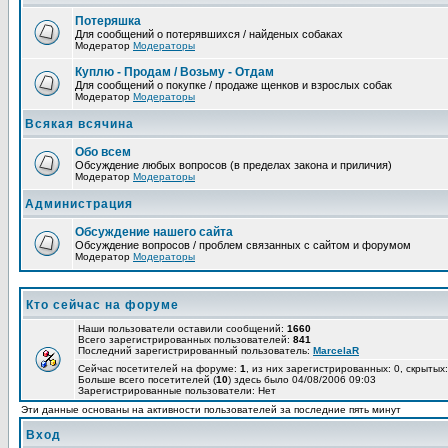
Потеряшка
Для сообщений о потерявшихся / найденых собаках
Модератор
Модераторы
Куплю - Продам / Возьму - Отдам
Для сообщений о покупке / продаже щенков и взрослых собак
Модератор
Модераторы
Всякая всячина
Обо всем
Обсуждение любых вопросов (в пределах закона и приличия)
Модератор
Модераторы
Администрация
Обсуждение нашего сайта
Обсуждение вопросов / проблем связанных с сайтом и форумом
Модератор
Модераторы
Кто сейчас на форуме
Наши пользователи оставили сообщений:
1660
Всего зарегистрированных пользователей:
841
Последний зарегистрированный пользователь:
MarcelaR
Сейчас посетителей на форуме:
1
, из них зарегистрированных: 0, скрытых:
Больше всего посетителей (
10
) здесь было 04/08/2006 09:03
Зарегистрированные пользователи: Нет
Эти данные основаны на активности пользователей за последние пять минут
Вход