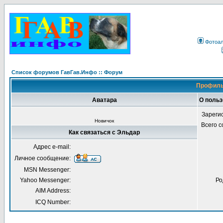
Фотоа
Список форумов ГавГав.Инфо :: Форум
Профиль
Аватара
О поль
Зареги
Новичок
Всего 
Как связаться с Эльдар
Адрес e-mail:
Личное сообщение:
MSN Messenger:
Yahoo Messenger:
Ро
AIM Address:
ICQ Number: