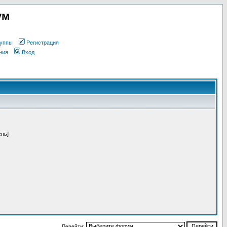
ум
уппы
Регистрация
ния
Вход
ень]
Перейти: