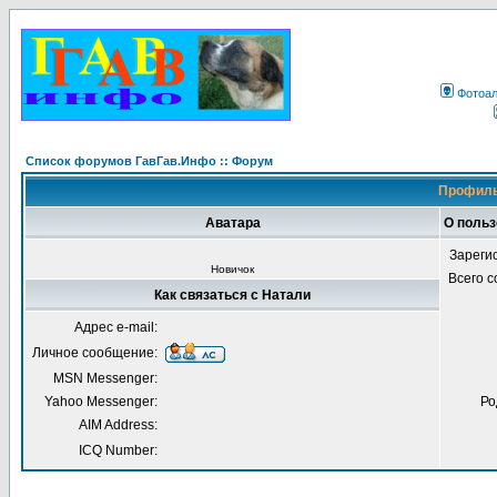
Фотоа
Список форумов ГавГав.Инфо :: Форум
Профиль
Аватара
О польз
Зареги
Новичок
Всего 
Как связаться с Натали
Адрес e-mail:
Личное сообщение:
MSN Messenger:
Yahoo Messenger:
Ро
AIM Address:
ICQ Number: