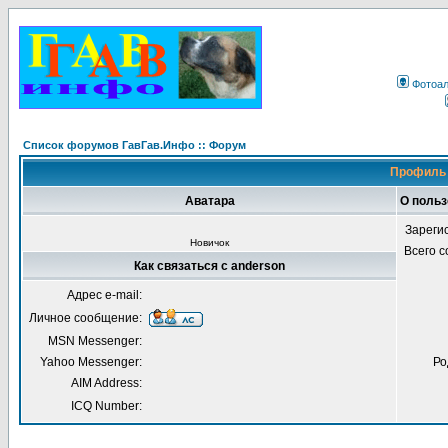
Фотоа
Список форумов ГавГав.Инфо :: Форум
Профиль 
Аватара
О польз
Зареги
Новичок
Всего 
Как связаться с anderson
Адрес e-mail:
Личное сообщение:
MSN Messenger:
Yahoo Messenger:
Ро
AIM Address:
ICQ Number: