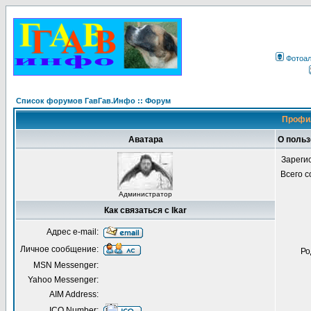
Фотоа
Список форумов ГавГав.Инфо :: Форум
Профил
Аватара
О польз
Зареги
Всего 
Администратор
Как связаться с Ikar
Адрес e-mail:
Личное сообщение:
Ро
MSN Messenger:
Yahoo Messenger:
AIM Address:
ICQ Number: