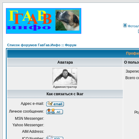
Фотоа
Список форумов ГавГав.Инфо :: Форум
Профил
Аватара
О польз
Зареги
Всего 
Администратор
Как связаться с Ikar
Адрес e-mail:
Личное сообщение:
Ро
MSN Messenger:
Yahoo Messenger:
AIM Address:
ICQ Number: