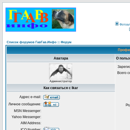
Фотоа
Список форумов ГавГав.Инфо :: Форум
Профил
Аватара
О польз
Зареги
Всего 
Администратор
Как связаться с Ikar
Адрес e-mail:
Личное сообщение:
Ро
MSN Messenger:
Yahoo Messenger:
AIM Address:
ICQ Number: