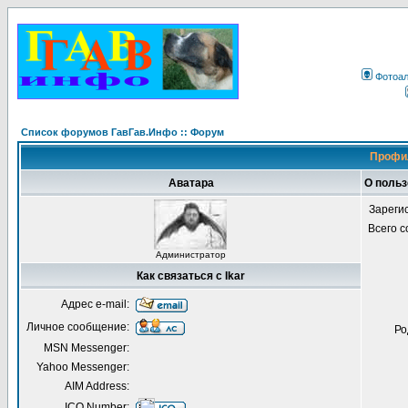
Фотоа
Список форумов ГавГав.Инфо :: Форум
Профил
Аватара
О польз
Зареги
Всего 
Администратор
Как связаться с Ikar
Адрес e-mail:
Личное сообщение:
Ро
MSN Messenger:
Yahoo Messenger:
AIM Address:
ICQ Number: