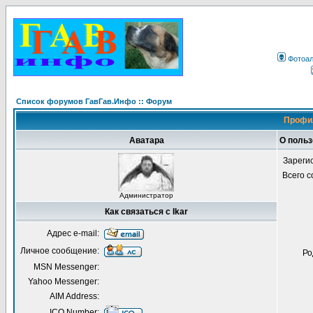
Фотоа
Список форумов ГавГав.Инфо :: Форум
Профил
Аватара
О польз
Зареги
Всего 
Администратор
Как связаться с Ikar
Адрес e-mail:
Личное сообщение:
Ро
MSN Messenger:
Yahoo Messenger:
AIM Address:
ICQ Number: