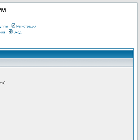
ум
уппы
Регистрация
ния
Вход
ень]