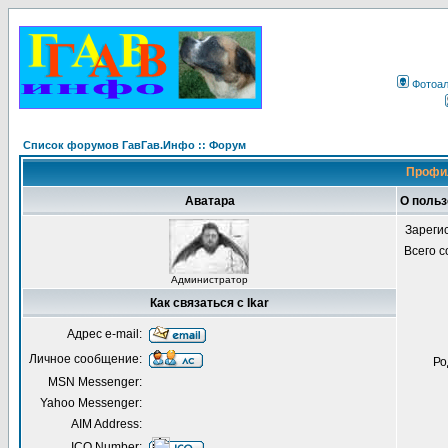
Фотоа
Список форумов ГавГав.Инфо :: Форум
Профил
Аватара
О польз
Зареги
Всего 
Администратор
Как связаться с Ikar
Адрес e-mail:
Личное сообщение:
Ро
MSN Messenger:
Yahoo Messenger:
AIM Address:
ICQ Number: