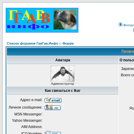
Фотоа
Список форумов ГавГав.Инфо :: Форум
Профил
Аватара
О польз
Зареги
Всего 
Администратор
Как связаться с Ikar
Адрес e-mail:
Личное сообщение:
Ро
MSN Messenger:
Yahoo Messenger:
AIM Address:
ICQ Number: